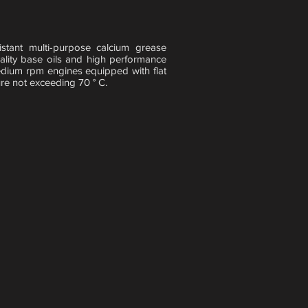
ant multi-purpose calcium grease
uality base oils and high performance
edium rpm engines equipped with flat
re not exceeding 70 ° C.